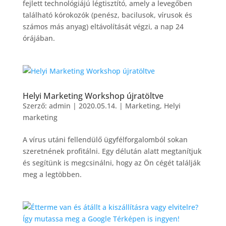
fejlett technológiájú légtisztító, amely a levegőben
található kórokozók (penész, bacilusok, vírusok és
számos más anyag) eltávolítását végzi, a nap 24
órájában.
Helyi Marketing Workshop újratöltve
Szerző:
admin
|
2020.05.14.
|
Marketing
,
Helyi
marketing
A vírus utáni fellendülő ügyfélforgalomból sokan
szeretnének profitálni. Egy délután alatt megtanítjuk
és segítünk is megcsinálni, hogy az Ön cégét találják
meg a legtöbben.