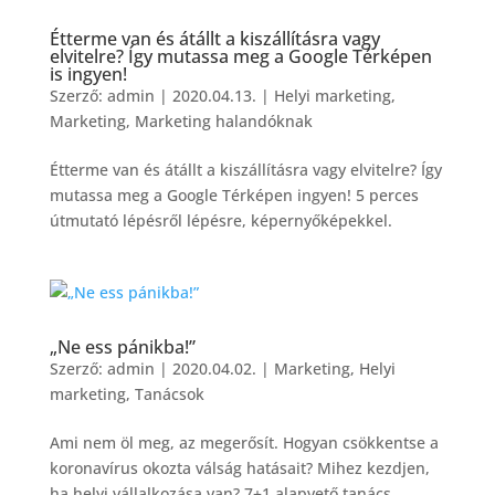
Étterme van és átállt a kiszállításra vagy
elvitelre? Így mutassa meg a Google Térképen
is ingyen!
Szerző:
admin
|
2020.04.13.
|
Helyi marketing
,
Marketing
,
Marketing halandóknak
Étterme van és átállt a kiszállításra vagy elvitelre? Így
mutassa meg a Google Térképen ingyen! 5 perces
útmutató lépésről lépésre, képernyőképekkel.
„Ne ess pánikba!”
Szerző:
admin
|
2020.04.02.
|
Marketing
,
Helyi
marketing
,
Tanácsok
Ami nem öl meg, az megerősít. Hogyan csökkentse a
koronavírus okozta válság hatásait? Mihez kezdjen,
ha helyi vállalkozása van? 7+1 alapvető tanács.