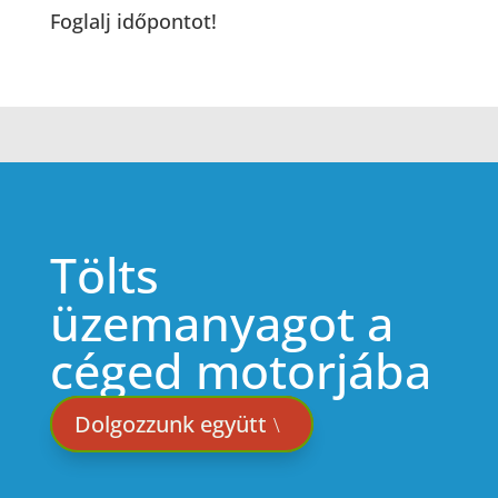
Foglalj időpontot!
Tölts
üzemanyagot a
céged motorjába
Dolgozzunk együtt