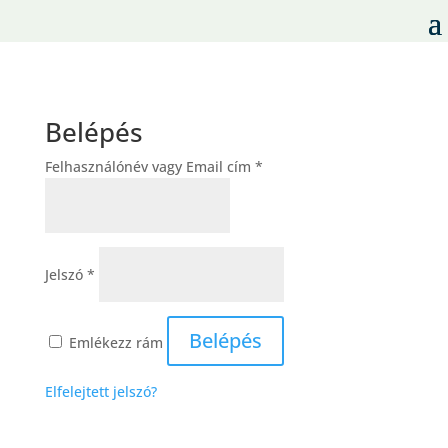
Belépés
Kötelező
Felhasználónév vagy Email cím
*
Kötelező
Jelszó
*
Belépés
Emlékezz rám
Elfelejtett jelszó?