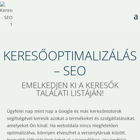
KERESŐOPTIMALIZÁLÁS
– SEO
EMELKEDJEN KI A KERESŐK
TALÁLATI LISTÁJÁN!
Ügyfelei nap mint nap a Google és más keresőmotorok
segítségével keresik azokat a termékeket és szolgáltatásokat,
amelyeket Ön kínál. Ha weboldala nincs megfelelően
optimalizálva, könnyen elveszhet a versenytársak között.
Nagyobb láthatóságot érhet el a keresőkben, így ügyfelei