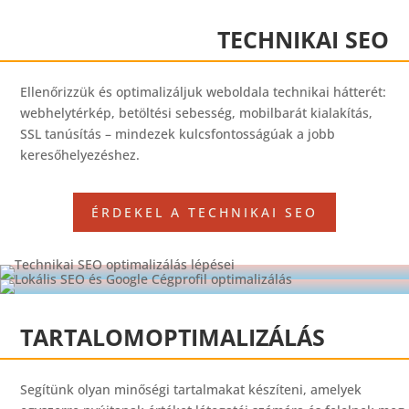
TECHNIKAI SEO
Ellenőrizzük és optimalizáljuk weboldala technikai hátterét:
webhelytérkép, betöltési sebesség, mobilbarát kialakítás,
SSL tanúsítás – mindezek kulcsfontosságúak a jobb
keresőhelyezéshez.
ÉRDEKEL A TECHNIKAI SEO
TARTALOMOPTIMALIZÁLÁS
Segítünk olyan minőségi tartalmakat készíteni, amelyek