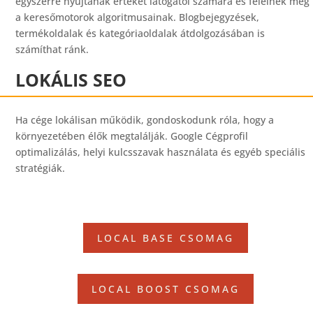
egyszerre nyújtanak értéket látogatói számára és felelnek meg
a keresőmotorok algoritmusainak. Blogbejegyzések,
termékoldalak és kategóriaoldalak átdolgozásában is
számíthat ránk.
LOKÁLIS SEO
Ha cége lokálisan működik, gondoskodunk róla, hogy a
környezetében élők megtalálják. Google Cégprofil
optimalizálás, helyi kulcsszavak használata és egyéb speciális
stratégiák.
LOCAL BASE CSOMAG
LOCAL BOOST CSOMAG