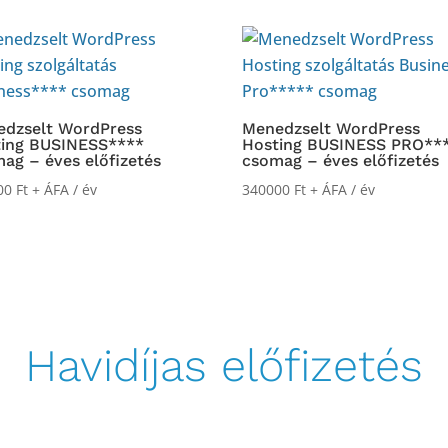
dzselt WordPress
Menedzselt WordPress
ting BUSINESS****
Hosting BUSINESS PRO**
ag – éves előfizetés
csomag – éves előfizetés
00
Ft
+ ÁFA
/ év
340000
Ft
+ ÁFA
/ év
Havidíjas előfizetés