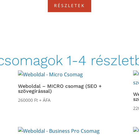
RÉSZLETEK
csomagok 1-4 részletb
Weboldal – MICRO csomag (SEO +
szövegírással)
We
sz
260000
Ft
+ ÁFA
22