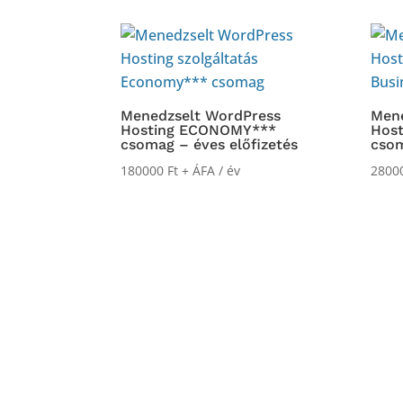
Menedzselt WordPress
Mene
Hosting ECONOMY***
Hos
csomag – éves előfizetés
csom
180000
Ft
+ ÁFA
/ év
2800