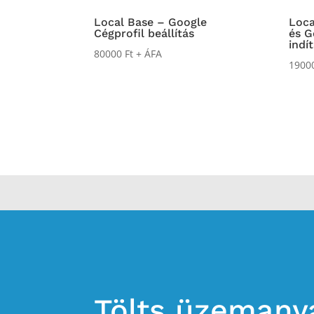
Local Base – Google
Loca
Cégprofil beállítás
és G
indí
80000
Ft
+ ÁFA
1900
Tölts üzemany