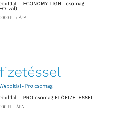
eboldal – ECONOMY LIGHT csomag
EO-val)
0000
Ft
+ ÁFA
izetéssel
boldal – PRO csomag ELŐFIZETÉSSEL
000
Ft
+ ÁFA