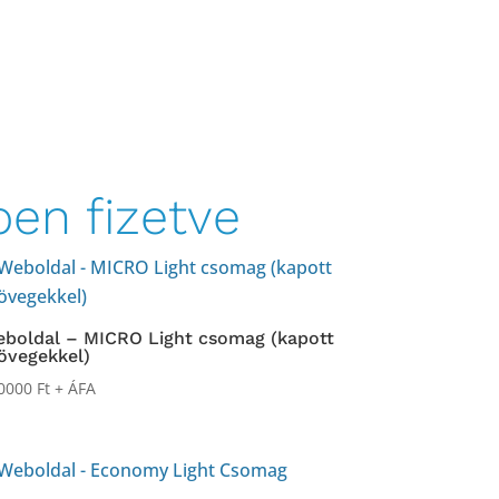
en fizetve
boldal – MICRO Light csomag (kapott
övegekkel)
0000
Ft
+ ÁFA