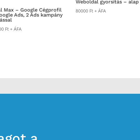
Weboldal gyorsítás – alap
l Max – Google Cégprofil
80000
Ft
+ ÁFA
oogle Ads, 2 Ads kampány
tással
00
Ft
+ ÁFA
agot a