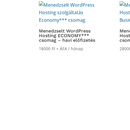
Menedzselt WordPress
Mene
Hosting ECONOMY***
Hos
csomag – havi előfizetés
csom
18000
Ft
+ ÁFA
/ hónap
2800