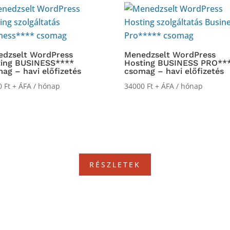
dzselt WordPress
Menedzselt WordPress
ting BUSINESS****
Hosting BUSINESS PRO**
ag – havi előfizetés
csomag – havi előfizetés
0
Ft
+ ÁFA
/ hónap
34000
Ft
+ ÁFA
/ hónap
RÉSZLETEK