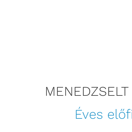
MENEDZSELT
Éves elő