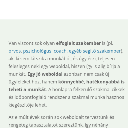
Van viszont sok olyan
elfoglalt szakember
is (pl.
orvos
,
pszichológus, coach, egyéb segítő szakember
),
aki ki sem látszik a munkából, és úgy érzi, teljesen
felesleges neki egy weboldal, hiszen így is alig bírja a
munkát.
Egy jó weboldal
azonban nem csak új
ügyfeleket hoz, hanem
könnyebbé, hatékonyabbá is
teheti a munkát
. A honlapra felkerülő szakmai cikkek
és időpontfoglaló rendszer a szakmai munka hasznos
kiegészítője lehet.
Az elmúlt évek során sok weboldalt terveztünk és
rengeteg tapasztalatot szereztünk, így néhány