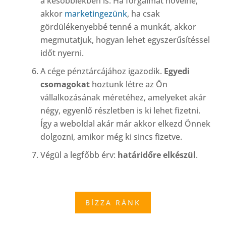
a későbbiekben is. Ha forgalmat növelne,
akkor
marketingezünk
, ha csak
gördülékenyebbé tenné a munkát, akkor
megmutatjuk, hogyan lehet egyszerűsítéssel
időt nyerni.
A cége pénztárcájához igazodik.
Egyedi
csomagokat
hoztunk létre az Ön
vállalkozásának méretéhez, amelyeket akár
négy, egyenlő részletben is ki lehet fizetni.
Így a weboldal akár már akkor elkezd Önnek
dolgozni, amikor még ki sincs fizetve.
Végül a legfőbb érv:
határidőre elkészül
.
BÍZZA RÁNK