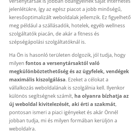
versenytársak is jobban odafigyelnek saját internetes
jelenlétükre, így az egész piacot a jobb minőségű,
keresőoptimalizált weboldalak jellemzik. Ez figyelhető
meg például a szállásadók, hotelek, egyéb wellness
szolgáltatók piacán, de akár a fitness és
szépségápolási szolgáltatóknál is.
Ha Ön is hasonló területen dolgozik, jól tudja, hogy
milyen
fontos a versenytársaktól való
megkülönböztethetőség és az ügyfelek, vendégek
maximális kiszolgálása
. Ezeket a célokat a
vállalkozás weboldalának is szolgálnia kell. Ilyenkor
különös segítségnek számít,
ha olyanra bízhatja az
új weboldal kivitelezését, aki érti a szakmát
,
pontosan ismeri a piaci igényeket és akár Önnél
jobban tudja, mi és milyen formában kerüljön a
weboldalra.