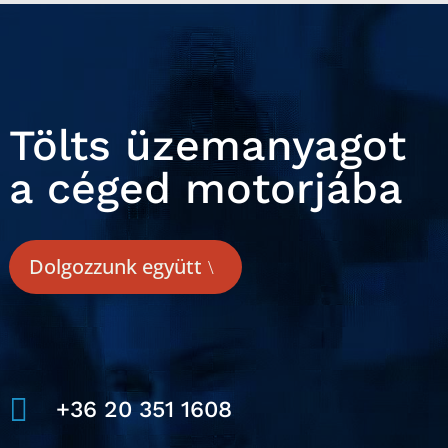
Tölts üzemanyagot
a céged motorjába
Dolgozzunk együtt

+36 20 351 1608