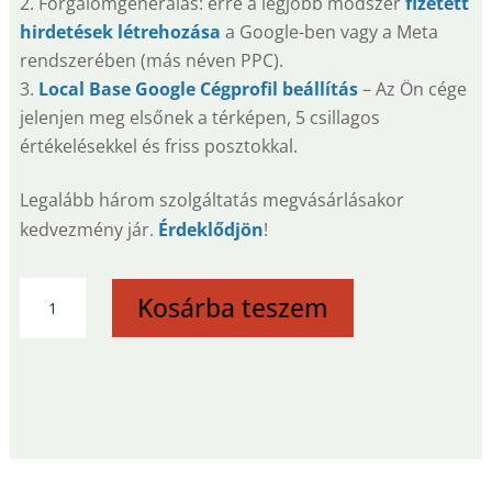
Forgalomgenerálás: erre a legjobb módszer
fizetett
hirdetések létrehozása
a Google-ben vagy a Meta
rendszerében (más néven PPC).
Local Base Google Cégprofil beállítás
– Az Ön cége
jelenjen meg elsőnek a térképen, 5 csillagos
értékelésekkel és friss posztokkal.
Legalább három szolgáltatás megvásárlásakor
kedvezmény jár.
Érdeklődjön
!
Technikai
Kosárba teszem
SEO
alapok
mennyiség