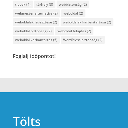
tippek
(4)
tárhely
(3)
webbiztonság
(2)
webmester alternatíva
(2)
weboldal
(2)
weboldalak fejlesztése
(2)
weboldalak karbantartása
(2)
weboldal biztonság
(2)
weboldal felújítás
(2)
weboldal karbantartás
(5)
WordPress biztonság
(2)
Foglalj időpontot!
Tölts