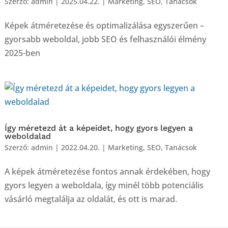
Szerző:
admin
|
2025.04.22.
|
Marketing
,
SEO
,
Tanácsok
Képek átméretezése és optimalizálása egyszerűen –
gyorsabb weboldal, jobb SEO és felhasználói élmény
2025-ben
Így méretezd át a képeidet, hogy gyors legyen a
weboldalad
Szerző:
admin
|
2022.04.20.
|
Marketing
,
SEO
,
Tanácsok
A képek átméretezése fontos annak érdekében, hogy
gyors legyen a weboldala, így minél több potenciális
vásárló megtalálja az oldalát, és ott is marad.