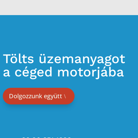
Tölts üzemanyagot
a céged motorjába
Dolgozzunk együtt