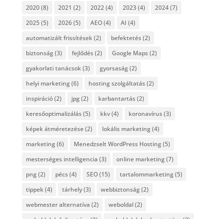
2020
(8)
2021
(2)
2022
(4)
2023
(4)
2024
(7)
2025
(5)
2026
(5)
AEO
(4)
AI
(4)
automatizált frissítések
(2)
befektetés
(2)
biztonság
(3)
fejlődés
(2)
Google Maps
(2)
gyakorlati tanácsok
(3)
gyorsaság
(2)
helyi marketing
(6)
hosting szolgáltatás
(2)
inspiráció
(2)
jpg
(2)
karbantartás
(2)
keresőoptimalizálás
(5)
kkv
(4)
koronavírus
(3)
képek átméretezése
(2)
lokális marketing
(4)
marketing
(6)
Menedzselt WordPress Hosting
(5)
mesterséges intelligencia
(3)
online marketing
(7)
png
(2)
pécs
(4)
SEO
(15)
tartalommarketing
(5)
tippek
(4)
tárhely
(3)
webbiztonság
(2)
webmester alternatíva
(2)
weboldal
(2)