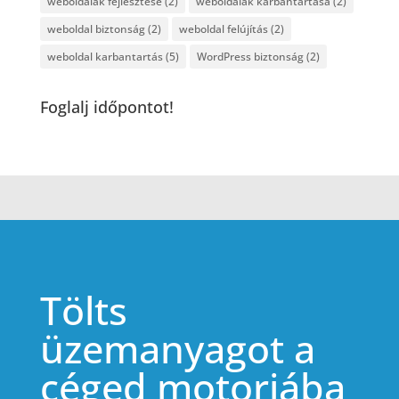
weboldalak fejlesztése
(2)
weboldalak karbantartása
(2)
weboldal biztonság
(2)
weboldal felújítás
(2)
weboldal karbantartás
(5)
WordPress biztonság
(2)
Foglalj időpontot!
Tölts
üzemanyagot a
céged motorjába