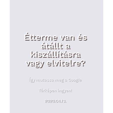
Étterme van és
átállt a
kiszállításra
vagy elvitelre?
Így mutassa meg a Google
Térképen ingyen!
2020.04.13.