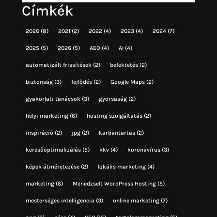
Címkék
2020
(8)
2021
(2)
2022
(4)
2023
(4)
2024
(7)
2025
(5)
2026
(5)
AEO
(4)
AI
(4)
automatizált frissítések
(2)
befektetés
(2)
biztonság
(3)
fejlődés
(2)
Google Maps
(2)
gyakorlati tanácsok
(3)
gyorsaság
(2)
helyi marketing
(6)
hosting szolgáltatás
(2)
inspiráció
(2)
jpg
(2)
karbantartás
(2)
keresőoptimalizálás
(5)
kkv
(4)
koronavírus
(3)
képek átméretezése
(2)
lokális marketing
(4)
marketing
(6)
Menedzselt WordPress Hosting
(5)
mesterséges intelligencia
(3)
online marketing
(7)