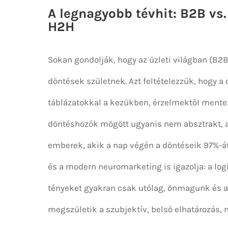
A legnagyobb tévhit: B2B vs
H2H
Sokan gondolják, hogy az üzleti világban (B2B)
döntések születnek. Azt feltételezzük, hogy a
táblázatokkal a kezükben, érzelmektől mentese
döntéshozók mögött ugyanis nem absztrakt, a
emberek, akik a nap végén a döntéseik 97%-át
és a modern neuromarketing is igazolja: a logi
tényeket gyakran csak utólag, önmagunk és a 
megszületik a szubjektív, belső elhatározás, 