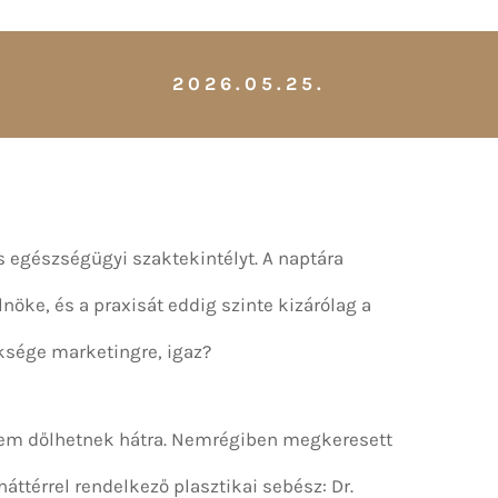
2026.05.25.
ns egészségügyi szaktekintélyt. A naptára
nöke, és a praxisát eddig szinte kizárólag a
ksége marketingre, igaz?
em dőlhetnek hátra. Nemrégiben megkeresett
áttérrel rendelkező plasztikai sebész: Dr.