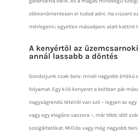
garantálttá válik, és a magas minőségű szolg
zökkenőmentesen el tudod adni. Ha viszont ez 
mérlegelni; egyetlen másodperc alatt kattint 
A kenyértől az üzemcsarnoki
annál lassabb a döntés
Gondoljunk csak bele: minél nagyobb értékű eg
folyamat. Egy kiló kenyeret a boltban pár más
nagyságrendű tételről van szó – legyen az e
vagy egy elegáns vacsora –, már több időt sz
szolgáltatókat. Milliós vagy még nagyobb beru