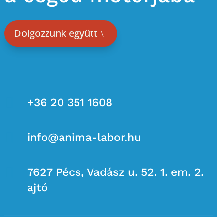
Dolgozzunk együtt

+36 20 351 1608

info@anima-labor.hu

7627 Pécs, Vadász u. 52. 1. em. 2.
ajtó