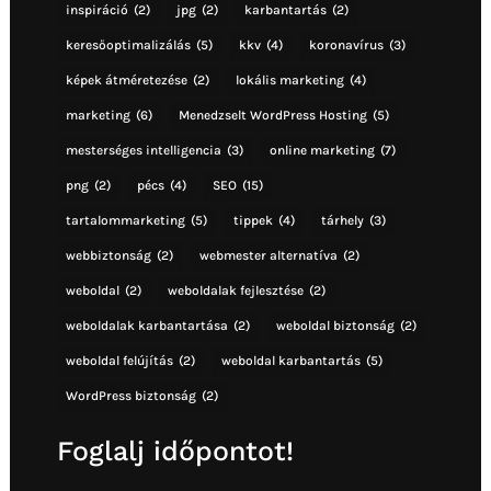
inspiráció
(2)
jpg
(2)
karbantartás
(2)
keresőoptimalizálás
(5)
kkv
(4)
koronavírus
(3)
képek átméretezése
(2)
lokális marketing
(4)
marketing
(6)
Menedzselt WordPress Hosting
(5)
mesterséges intelligencia
(3)
online marketing
(7)
png
(2)
pécs
(4)
SEO
(15)
tartalommarketing
(5)
tippek
(4)
tárhely
(3)
webbiztonság
(2)
webmester alternatíva
(2)
weboldal
(2)
weboldalak fejlesztése
(2)
weboldalak karbantartása
(2)
weboldal biztonság
(2)
weboldal felújítás
(2)
weboldal karbantartás
(5)
WordPress biztonság
(2)
Foglalj időpontot!