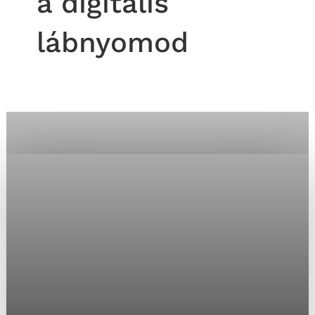
a digitális
lábnyomod