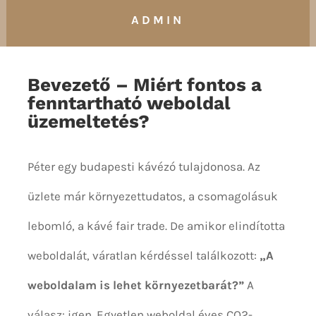
ADMIN
Bevezető – Miért fontos a
fenntartható weboldal
üzemeltetés?
Péter egy budapesti kávézó tulajdonosa. Az
üzlete már környezettudatos, a csomagolásuk
lebomló, a kávé fair trade. De amikor elindította
weboldalát, váratlan kérdéssel találkozott:
„A
weboldalam is lehet környezetbarát?”
A
válasz: igen. Egyetlen weboldal éves CO2-