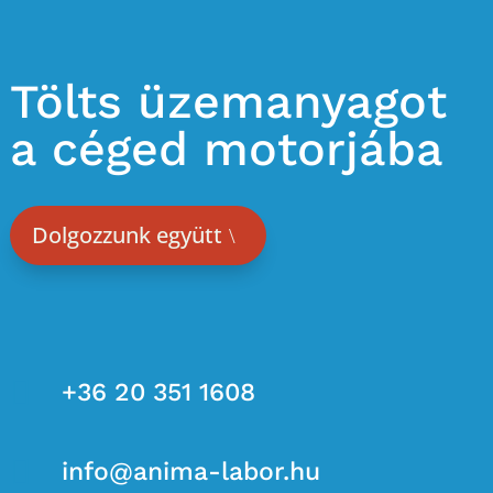
Tölts üzemanyagot
a céged motorjába
Dolgozzunk együtt

+36 20 351 1608

info@anima-labor.hu