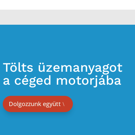
Tölts üzemanyagot
a céged motorjába
Dolgozzunk együtt