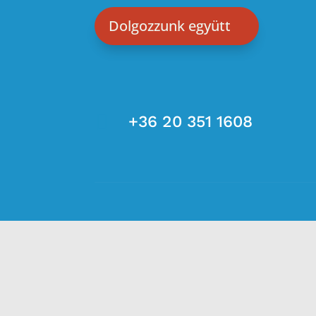
Dolgozzunk együtt

+36 20 351 1608