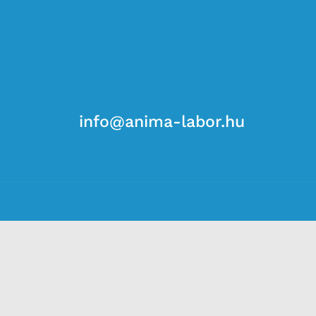

info@anima-labor.hu