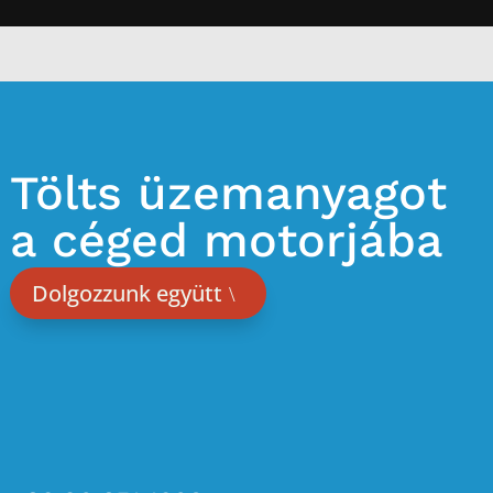
Tölts üzemanyagot
a céged motorjába
Dolgozzunk együtt