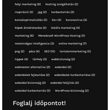
helyi marketing
(6)
hosting szolgáltatás
(2)
inspiráció
(2)
jpg
(2)
karbantartás
(2)
keresőoptimalizálás
(5)
kkv
(4)
koronavírus
(3)
képek átméretezése
(2)
lokális marketing
(4)
marketing
(6)
Menedzselt WordPress Hosting
(5)
mesterséges intelligencia
(3)
online marketing
(7)
png
(2)
pécs
(4)
SEO
(15)
tartalommarketing
(5)
tippek
(4)
tárhely
(3)
webbiztonság
(2)
webmester alternatíva
(2)
weboldal
(2)
weboldalak fejlesztése
(2)
weboldalak karbantartása
(2)
weboldal biztonság
(2)
weboldal felújítás
(2)
weboldal karbantartás
(5)
WordPress biztonság
(2)
Foglalj időpontot!