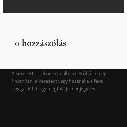
0 hozzászólás
Nincs találat
A keresett oldal nem található. Próbálja meg
finomítani a keresést vagy használja a fenti
navigációt, hogy megtalálja a bejegyzést.