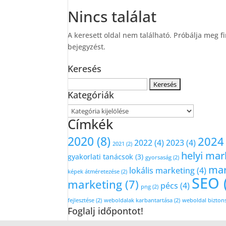
Nincs találat
A keresett oldal nem található. Próbálja meg fi
bejegyzést.
Keresés
Keresés:
Kategóriák
Kategóriák
Címkék
2020
(8)
2024
2022
(4)
2023
(4)
2021
(2)
helyi mar
gyakorlati tanácsok
(3)
gyorsaság
(2)
mar
lokális marketing
(4)
képek átméretezése
(2)
SEO
marketing
(7)
pécs
(4)
png
(2)
fejlesztése
(2)
weboldalak karbantartása
(2)
weboldal bizton
Foglalj időpontot!