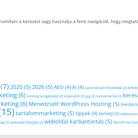
nomítani a keresést vagy használja a fenti navigációt, hogy megtalá
(7)
2025
(5)
2026
(5)
AEO
(4)
AI
(4)
automatizált frissítések
(2)
befekt
keting
(6)
keres
hosting szolgáltatás
(2)
inspiráció
(2)
jpg
(2)
karbantartás
(2)
keting
(6)
Menedzselt WordPress Hosting
(5)
mestersé
(15)
tartalommarketing
(5)
tippek
(4)
tárhely
(3)
webbizton
weboldal karbantartás
(5)
ság
(2)
weboldal felújítás
(2)
WordPress biz