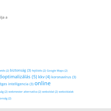
lja a
biztonság
(3)
etés
(2)
fejlődés
(2)
Google Maps
(2)
őoptimalizálás
(5)
kkv
(4)
koronavírus
(3)
online
ges intelligencia
(3)
ság
(2)
webmester alternatíva
(2)
weboldal
(2)
weboldalak
tonság
(2)