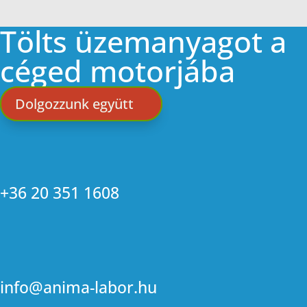
Tölts üzemanyagot a
céged motorjába
Dolgozzunk együtt
+36 20 351 1608
info@anima-labor.hu