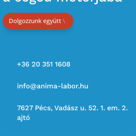
Dolgozzunk együtt

+36 20 351 1608

info@anima-labor.hu

7627 Pécs, Vadász u. 52. 1. em. 2.
ajtó