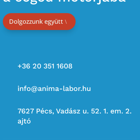
Dolgozzunk együtt

+36 20 351 1608

info@anima-labor.hu

7627 Pécs, Vadász u. 52. 1. em. 2.
ajtó