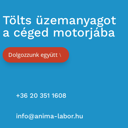
Tölts üzemanyagot
a céged motorjába
Dolgozzunk együtt

+36 20 351 1608

info@anima-labor.hu