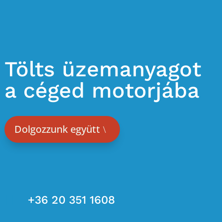
Tölts üzemanyagot
a céged motorjába
Dolgozzunk együtt

+36 20 351 1608