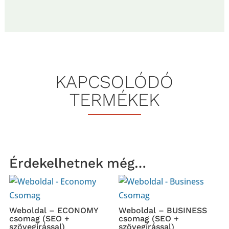
LIGHT
csomag
(SEO-
val)
mennyiség
KAPCSOLÓDÓ
TERMÉKEK
Érdekelhetnek még…
Weboldal – ECONOMY
Weboldal – BUSINESS
csomag (SEO +
csomag (SEO +
szövegírással)
szövegírással)