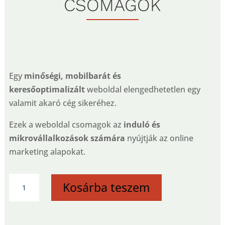
CSOMAGOK
Egy
minőségi, mobilbarát és
keresőoptimalizált
weboldal elengedhetetlen egy
valamit akaró cég sikeréhez.
Ezek a weboldal csomagok az
induló és
mikrovállalkozások számára
nyújtják az online
marketing alapokat.
Weboldal
Kosárba teszem
-
BUSINESS
PRO