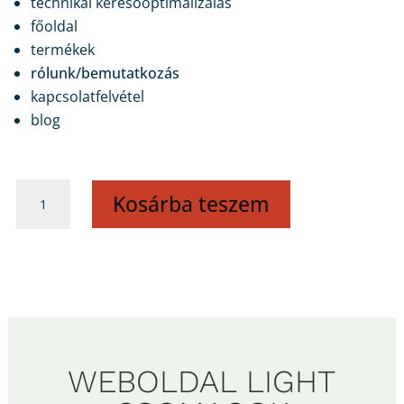
technikai keresőoptimalizálás
főoldal
termékek
rólunk/bemutatkozás
kapcsolatfelvétel
blog
Weboldal
Kosárba teszem
-
BUSINESS
PRO
LIGHT
csomag
(SEO-
val)
WEBOLDAL LIGHT
mennyiség