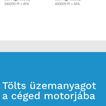
340000
Ft
+ ÁFA
400000
Ft
+ ÁFA
Tölts üzemanyagot
a céged motorjába