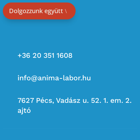
Dolgozzunk együtt

+36 20 351 1608

info@anima-labor.hu

7627 Pécs, Vadász u. 52. 1. em. 2.
ajtó