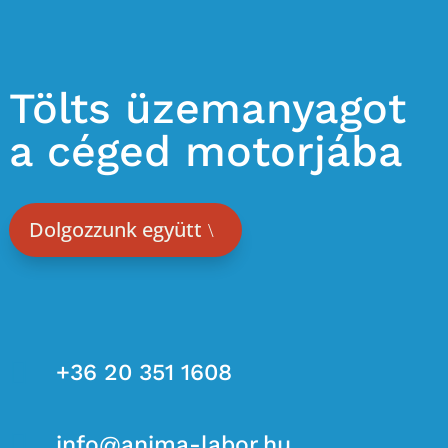
Tölts üzemanyagot
a céged motorjába
Dolgozzunk együtt

+36 20 351 1608

info@anima-labor.hu